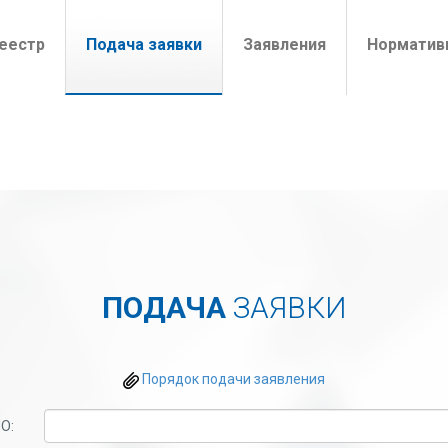
t)
еестр
Подача заявки
Заявления
Норматив
ПОДАЧА
ЗАЯВКИ
Порядок подачи заявления
О: