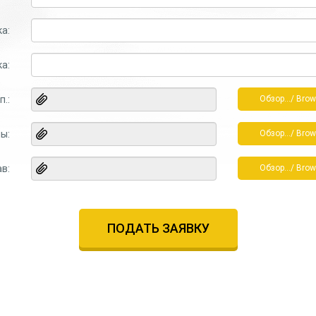
а:
ка:
п.:
Обзор.../ Brow
ы:
Обзор.../ Brow
в:
Обзор.../ Brow
ПОДАТЬ ЗАЯВКУ