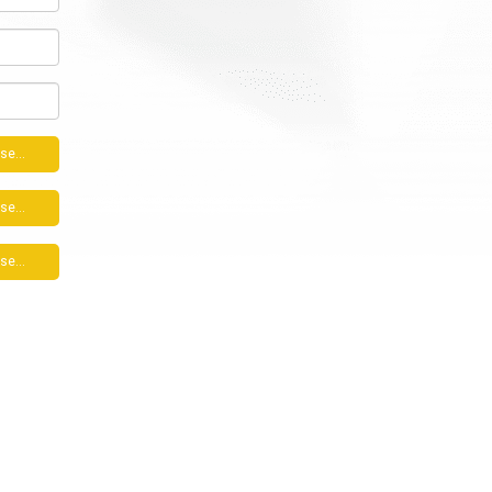
se...
se...
se...