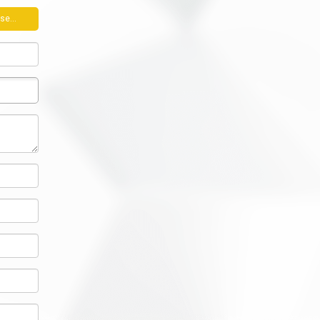
se...