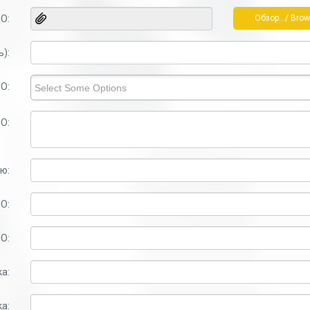
О:
Обзор.../ Brow
):
О:
О:
ю:
О:
О:
а:
а: