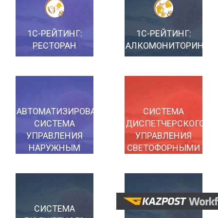
1С-РЕЙТИНГ:
1С-РЕЙТИНГ:
РЕСТОРАН
АЛКОМОНИТОРИНГ
АВТОМАТИЗИРОВАННАЯ
СИСТЕМА
СИСТЕМА
ДИСПЕТЧЕРСКОГО
УПРАВЛЕНИЯ
УПРАВЛЕНИЯ
НАРУЖНЫМ
СВЕТОФОРНЫМИ
ОСВЕЩЕНИЕМ
ОБЪЕКТАМИ
«UNILIGHT»
«РАДИУС»
СИСТЕМА