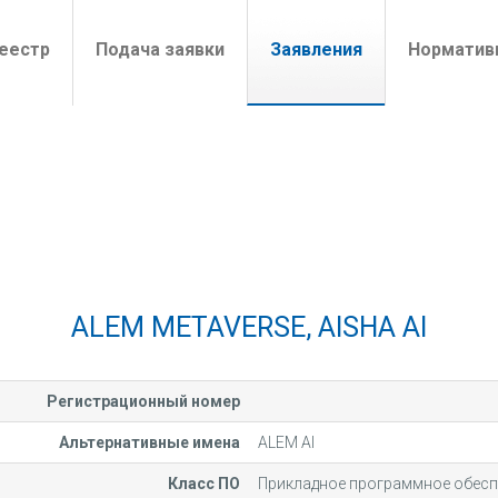
t)
еестр
Подача заявки
Заявления
Норматив
ALEM METAVERSE, AISHA AI
Регистрационный номер
Альтернативные имена
ALEM AI
Класс ПО
Прикладное программное обесп