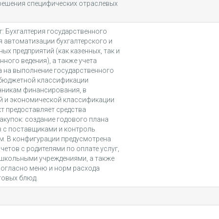
решения специфических отраслевых
г: Бухгалтерия государственного
я автоматизации бухгалтерского и
ых предприятий (как казенных, так и
ного ведения), а также учета
а на выполнение государственного
й бюджетной классификации
чникам финансирования, в
й и экономической классификации
т предоставляет средства
акупок: создание годового плана
в с поставщиками и контроль
м. В конфигурации предусмотрена
етов с родителями по оплате услуг,
ошкольными учреждениями, а также
согласно меню и норм расхода
товых блюд.