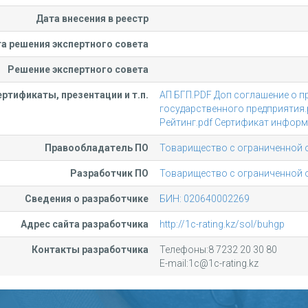
Дата внесения в реестр
а решения экспертного совета
Решение экспертного совета
ртификаты, презентации и т.п.
АП БГП.PDF
Доп соглашение о п
государственного предприятия.
Рейтинг.pdf
Сертификат информ.
Правообладатель ПО
Товарищество с ограниченной 
Разработчик ПО
Товарищество с ограниченной 
Сведения о разработчике
БИН: 020640002269
Адрес сайта разработчика
http://1c-rating.kz/sol/buhgp
Контакты разработчика
Телефоны:8 7232 20 30 80
E-mail:1c@1c-rating.kz