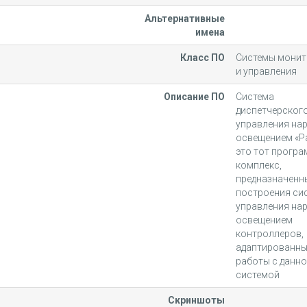
Альтернативные
имена
Класс ПО
Системы монит
и управления
Описание ПО
Система
диспетчерског
управления на
освещением «Ра
это тот прогр
комплекс,
предназначенн
построения си
управления на
освещением
контроллеров,
адаптированны
работы с данн
системой
Скриншоты