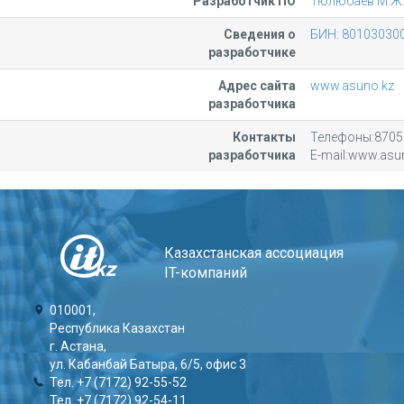
Разработчик ПО
Тюлюбаев М.Ж
Сведения о
БИН: 80103030
разработчике
Адрес сайта
www.asuno.kz
разработчика
Контакты
Телефоны:8705
разработчика
E-mail:www.asu
Казахстанская ассоциация
IT-компаний
010001,
Республика Казахстан
г. Астана,
ул. Кабанбай Батыра, 6/5, офис 3
Тел. +7 (7172) 92-55-52
Тел. +7 (7172) 92-54-11