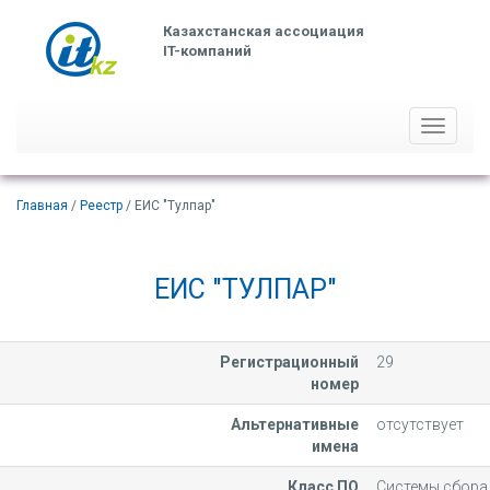
Казахстанская ассоциация
IT-компаний
Toggle
navigati
Главная
/
Реестр
/ ЕИС "Тулпар"
ЕИС "ТУЛПАР"
Регистрационный
29
номер
Альтернативные
отсутствует
имена
Класс ПО
Системы сбора