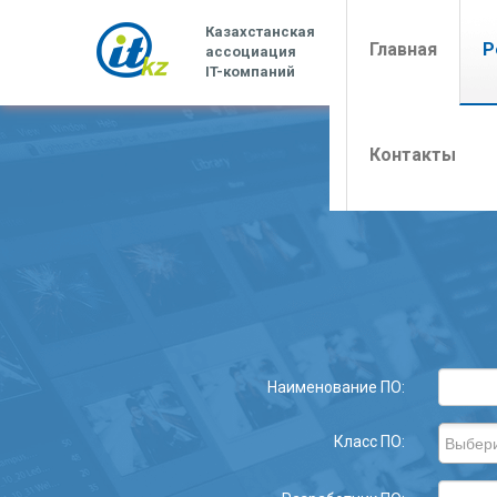
Казахстанская
(curren
Главная
Р
ассоциация
IT-компаний
Контакты
Наименование ПО:
Класс ПО: