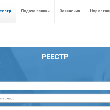
t)
еестр
Подача заявки
Заявления
Норматив
РЕЕСТР