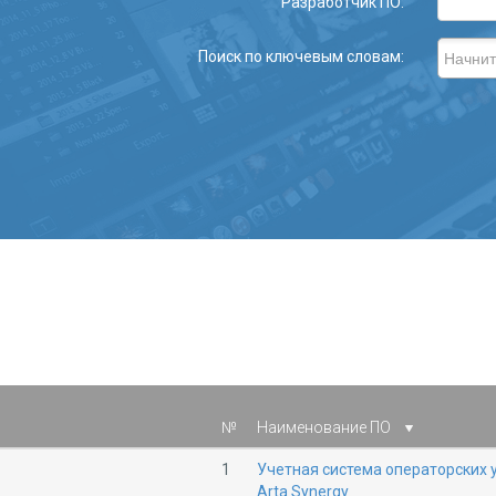
Разработчик ПО:
Поиск по ключевым словам:
№
Наименование ПО
1
Учетная система операторских 
Arta Synergy