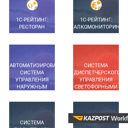
1С-РЕЙТИНГ:
1С-РЕЙТИНГ:
РЕСТОРАН
АЛКОМОНИТОРИНГ
АВТОМАТИЗИРОВАННАЯ
СИСТЕМА
СИСТЕМА
ДИСПЕТЧЕРСКОГО
УПРАВЛЕНИЯ
УПРАВЛЕНИЯ
НАРУЖНЫМ
СВЕТОФОРНЫМИ
ОСВЕЩЕНИЕМ
ОБЪЕКТАМИ
«UNILIGHT»
«РАДИУС»
СИСТЕМА